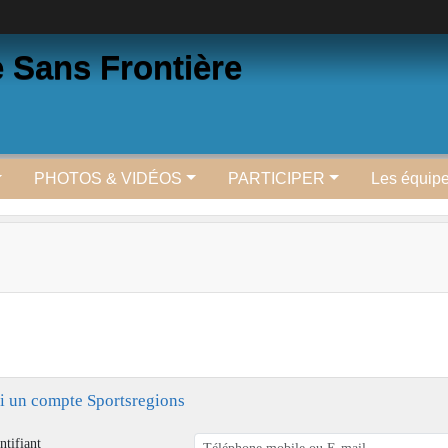
e Sans Frontière
PHOTOS & VIDÉOS
PARTICIPER
Les équip
ai un compte Sportsregions
ntifiant