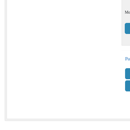
Mo
Pa